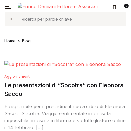
0
MENU
Account
Il tuo carrello (0)
Chiudere
Chiudere
Ricerca
i nostri libri
la casa editri
Nome utente o e-mail *
home
Home
Blog
Non ci sono prodotti nel carrello.
memoir
chi siamo
i nostri libri
Password *
saggistica
catalogo 2026
la casa editrice
Aggiornamenti
gli adagi
contatti
Le presentazioni di “Socotra” con Eleonora
Sacco
mindfulness & 
Ricordati di
Hai Dimenticato La
appuntamenti
Password?
me
È disponibile per il preordine il nuovo libro di Eleonora
gli unici
blog
Sacco, Socotra. Viaggio sentimentale in un’isola
impossibile, in uscita in libreria e su tutti gli store online
Accedi
foreign rights
il 14 febbraio. […]