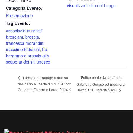
18:00 - 19:30
Visualizza il sito del Luogo
Categoria Evento:
Presentazione
Tag Evento:
associazione artisti
bresciani
,
brescia
,
francesca morandini
,
massimo tedeschi
,
tra
bergamo e brescia alla
scoperta dei siti unesco
“Felicemente da sole” con
“Libere da. Dialogo a due su
desiderio e libertà femminile” con
Gabriella Grasso ed Eleonora
Gabriella Grasso e Laura Pigozzi
Sacco alla Libreria Mamì