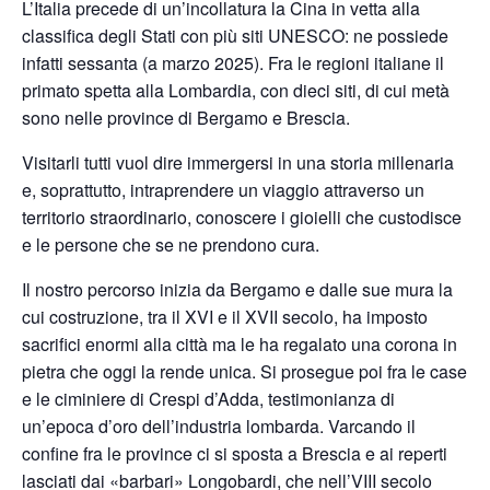
L’Italia precede di un’incollatura la Cina in vetta alla
classifica degli Stati con più siti UNESCO: ne possiede
infatti sessanta (a marzo 2025). Fra le regioni italiane il
primato spetta alla Lombardia, con dieci siti, di cui metà
sono nelle province di Bergamo e Brescia.
Visitarli tutti vuol dire immergersi in una storia millenaria
e, soprattutto, intraprendere un viaggio attraverso un
territorio straordinario, conoscere i gioielli che custodisce
e le persone che se ne prendono cura.
Il nostro percorso inizia da Bergamo e dalle sue mura la
cui costruzione, tra il XVI e il XVII secolo, ha imposto
sacrifici enormi alla città ma le ha regalato una corona in
pietra che oggi la rende unica. Si prosegue poi fra le case
e le ciminiere di Crespi d’Adda, testimonianza di
un’epoca d’oro dell’industria lombarda. Varcando il
confine fra le province ci si sposta a Brescia e ai reperti
lasciati dai «barbari» Longobardi, che nell’VIII secolo