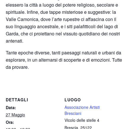
elessero la città a luogo del potere religioso, secolare e
spirituale. Infine, due tappe misteriose e suggestive: la
Valle Camonica, dove l’arte rupestre ci affascina con il
suo linguaggio ancestrale, e i siti palafitticoli del lago di
Garda, che ci proiettano nel vissuto quotidiano dei nostri
antenati.
Tante epoche diverse, tanti paesaggi naturali e urbani da
esplorare, in un alternarsi di scoperte e di emozioni. Tutte
da provare.
DETTAGLI
LUOGO
Associazione Artisti
Data:
Bresciani
27 Maggio
Vicolo delle stelle 4
Ora:
Brescia
,
25122