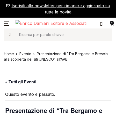
Iscriviti alla newsletter per rimanere aggiornato su
MENU
Account
Il tuo carrello (0)
Chiudere
Chiudere
tutte le novità
0
i nostri libri
la casa editri
Nome utente o e-mail *
home
Ricerca
Non ci sono prodotti nel carrello.
memoir
chi siamo
i nostri libri
Home
Evento
Presentazione di “Tra Bergamo e Brescia
Password *
saggistica
catalogo 2026
la casa editrice
alla scoperta dei siti UNESCO” all’AAB
gli adagi
contatti
« Tutti gli Eventi
mindfulness & 
Ricordati di
Hai Dimenticato La
appuntamenti
Password?
me
Questo evento è passato.
gli unici
blog
Accedi
Presentazione di “Tra Bergamo e
foreign rights