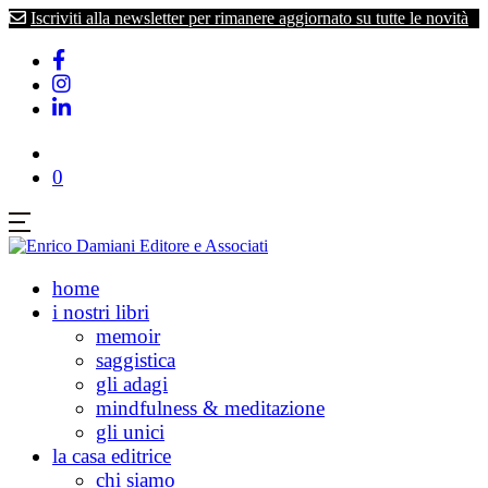
Iscriviti alla newsletter per rimanere aggiornato su tutte le novità
0
home
i nostri libri
memoir
saggistica
gli adagi
mindfulness & meditazione
gli unici
la casa editrice
chi siamo