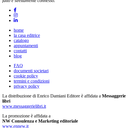
fatto è strettamente connesso.
home
la casa editrice
catalogo
appuntamenti
contatti
blog
FAQ
documenti societari
cookie policy
termini e condizioni
privacy policy
La distribuzione di Enrico Damiani Editore è affidata a
Messaggerie
libri
www.messaggerielibri.it
La promozione è affidata a
NW Consulenza e Marketing editoriale
www.ennew.it