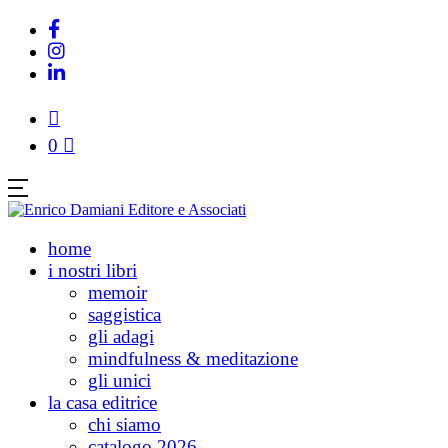
0
home
i nostri libri
memoir
saggistica
gli adagi
mindfulness & meditazione
gli unici
la casa editrice
chi siamo
catalogo 2026