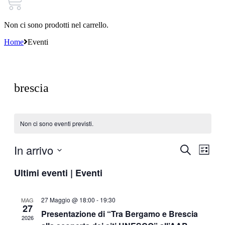
Non ci sono prodotti nel carrello.
Home
Eventi
brescia
Non ci sono eventi previsti.
In arrivo
Eventi
Even
Cerca
Lista
Viste
Ricerca
Seleziona
Navi
Ultimi eventi | Eventi
la
e
data.
viste
27 Maggio @ 18:00
-
19:30
MAG
Navigazi
27
Presentazione di “Tra Bergamo e Brescia
2026