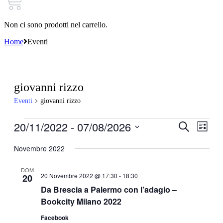
Non ci sono prodotti nel carrello.
Home
Eventi
giovanni rizzo
Eventi
giovanni rizzo
Eventi
20/11/2022
 - 
07/08/2026
Eventi
Even
Cerca
Lista
Viste
Ricerca
Seleziona
Navi
la
Novembre 2022
e
data.
viste
DOM
20 Novembre 2022 @ 17:30
-
18:30
20
Navigazi
Da Brescia a Palermo con l’adagio –
Bookcity Milano 2022
Facebook