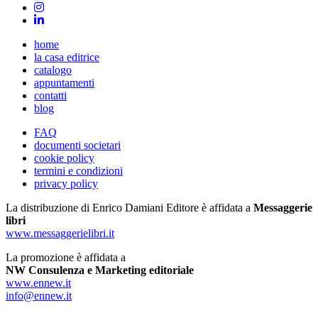
home
la casa editrice
catalogo
appuntamenti
contatti
blog
FAQ
documenti societari
cookie policy
termini e condizioni
privacy policy
La distribuzione di Enrico Damiani Editore è affidata a
Messaggerie
libri
www.messaggerielibri.it
La promozione è affidata a
NW Consulenza e Marketing editoriale
www.ennew.it
info@ennew.it