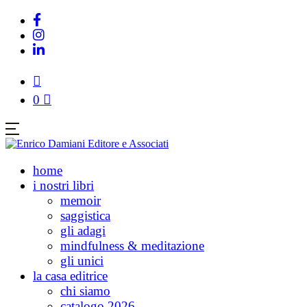
0
home
i nostri libri
memoir
saggistica
gli adagi
mindfulness & meditazione
gli unici
la casa editrice
chi siamo
catalogo 2026