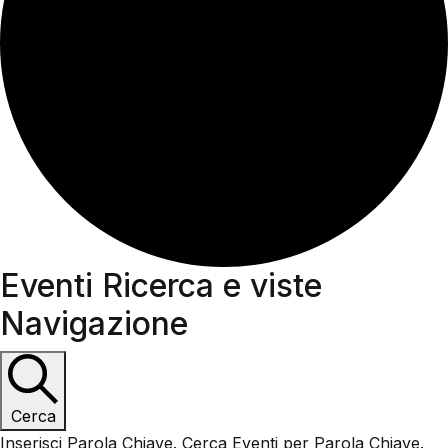
Eventi
Eventi Ricerca e viste
Navigazione
Cerca
Inserisci Parola Chiave. Cerca Eventi per Parola Chiave.