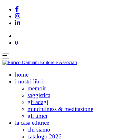
0
home
i nostri libri
memoir
saggistica
gli adagi
mindfulness & meditazione
gli unici
la casa editrice
chi siamo
catalogo 2026