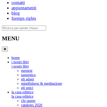
contatti
appuntamenti
blog
foreign rights
Ricerca
MENU
home
i nostri libri
i nostri libri
memoir
saggistica
gli adagi
mindfulness & meditazione
gli unici
la casa editrice
la casa editrice
chi siamo
catalogo 2026