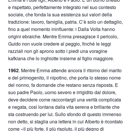
e rispettato, perfettamente integrato nel suo contesto
sociale, che fonda la sua esistenza sui valori della
tradizione: lavoro, famiglia, patria. C’è solo un dettaglio,
fino a quel momento ininfluente: i Dalla Volta hanno
origini ebraiche. Mentre Emma presagisce il pericolo,
Guido non vuole credere al peggio, finché le leggi
razziali non gli aprono sotto i piedi una voragine
kafkiana che lo inghiotte insieme al figlio maggiore.
1962
. Mentre Emma attende ancora il ritorno del marito
e del primogenito, il nipotino, che porta lo stesso nome
del nonno, fa domande che restano senza risposta. E
suo padre Paolo, uomo severo e irrigidito dal dolore,
deve decidere come raccontargli una verità complicata
e negata, così lontana dalla vita serena e brillante che
sta costruendo per lui. Sullo sfondo di questo immenso
non detto, si staglia una lettera in cui Alberto è ricordato
come «il più forte, il più risoluto, il più degno di