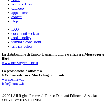
la casa editrice
catalogo
appuntamenti
contatti
blog
FAQ
documenti societari
cookie policy
termini e condizioni
privacy policy
La distribuzione di Enrico Damiani Editore è affidata a
Messaggerie
libri
www.messaggerielibri.it
La promozione è affidata a
NW Consulenza e Marketing editoriale
www.ennew.it
info@ennew.it
©2021 All Rights Reserved. Enrico Damiani Editore e Associati
s.r.l. - P.iva: 03271060984