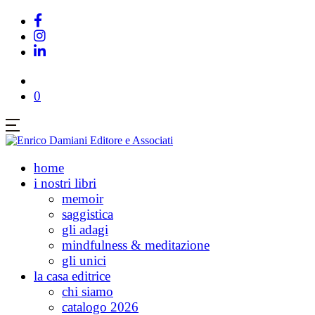
0
home
i nostri libri
memoir
saggistica
gli adagi
mindfulness & meditazione
gli unici
la casa editrice
chi siamo
catalogo 2026