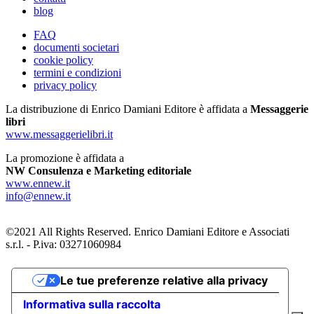
blog
FAQ
documenti societari
cookie policy
termini e condizioni
privacy policy
La distribuzione di Enrico Damiani Editore è affidata a
Messaggerie
libri
www.messaggerielibri.it
La promozione è affidata a
NW Consulenza e Marketing editoriale
www.ennew.it
info@ennew.it
©2021 All Rights Reserved. Enrico Damiani Editore e Associati
s.r.l. - P.iva: 03271060984
Le tue preferenze relative alla privacy
Informativa sulla raccolta