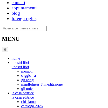
contatti
appuntamenti
blog
foreign rights
Ricerca
MENU
home
i nostri libri
i nostri libri
memoir
saggistica
gli adagi
mindfulness & meditazione
gli unici
la casa editrice
la casa editrice
chi siamo
catalogo 2026