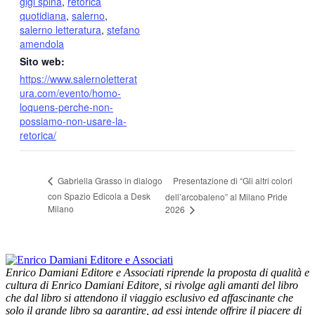
gigi spina
,
retorica
quotidiana
,
salerno
,
salerno letteratura
,
stefano
amendola
Sito web:
https://www.salernoletterat
ura.com/evento/homo-
loquens-perche-non-
possiamo-non-usare-la-
retorica/
Presentazione di “Gli altri colori
Gabriella Grasso in dialogo
con Spazio Edicola a Desk
dell’arcobaleno” al Milano Pride
Milano
2026
Enrico Damiani Editore e Associati riprende la proposta di qualità e
cultura di Enrico Damiani Editore, si rivolge agli amanti del libro
che dal libro si attendono il viaggio esclusivo ed affascinante che
solo il grande libro sa garantire, ad essi intende offrire il piacere di