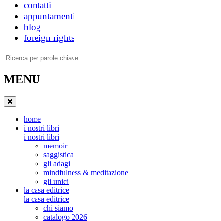
contatti
appuntamenti
blog
foreign rights
Ricerca
MENU
home
i nostri libri
i nostri libri
memoir
saggistica
gli adagi
mindfulness & meditazione
gli unici
la casa editrice
la casa editrice
chi siamo
catalogo 2026