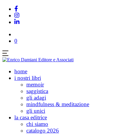
0
home
i nostri libri
memoir
saggistica
gli adagi
mindfulness & meditazione
gli unici
la casa editrice
chi siamo
catalogo 2026