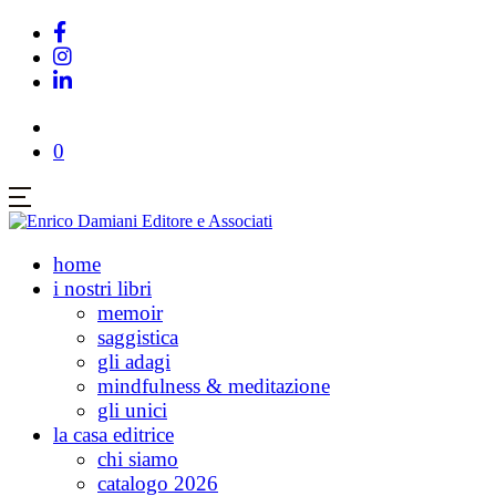
0
home
i nostri libri
memoir
saggistica
gli adagi
mindfulness & meditazione
gli unici
la casa editrice
chi siamo
catalogo 2026