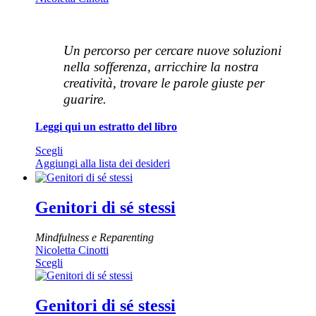
opzioni
possono
essere
scelte
Un percorso per cercare nuove soluzioni
nella
pagina
nella sofferenza, arricchire la nostra
del
creatività, trovare le parole giuste per
prodotto
guarire.
Leggi qui un estratto del libro
Questo
Scegli
prodotto
Aggiungi alla lista dei desideri
ha
più
varianti.
Genitori di sé stessi
Le
opzioni
Mindfulness e Reparenting
possono
Nicoletta Cinotti
essere
Questo
Scegli
scelte
prodotto
nella
ha
pagina
più
Genitori di sé stessi
del
varianti.
prodotto