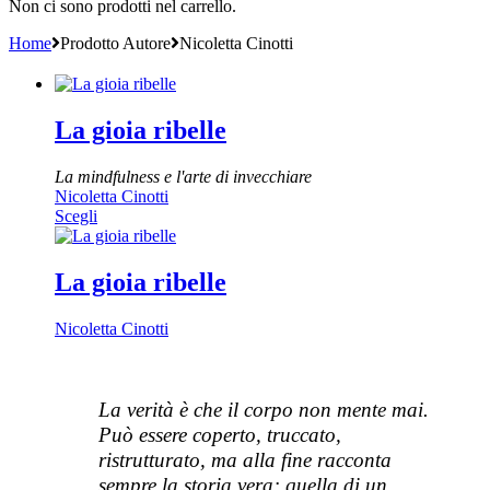
Non ci sono prodotti nel carrello.
Home
Prodotto Autore
Nicoletta Cinotti
La gioia ribelle
La mindfulness e l'arte di invecchiare
Nicoletta Cinotti
Questo
Scegli
prodotto
ha
più
La gioia ribelle
varianti.
Le
Nicoletta Cinotti
opzioni
possono
essere
scelte
La verità è che il corpo non mente mai.
nella
pagina
Può essere coperto, truccato,
del
ristrutturato, ma alla fine racconta
prodotto
sempre la storia vera: quella di un