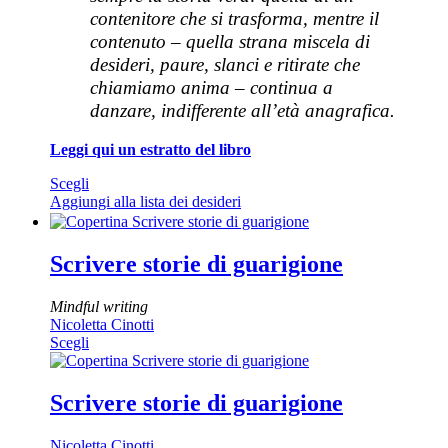
contenitore che si trasforma, mentre il
contenuto – quella strana miscela di
desideri, paure, slanci e ritirate che
chiamiamo anima – continua a
danzare, indifferente all’età anagrafica.
Leggi qui un estratto del libro
Questo
Scegli
prodotto
Aggiungi alla lista dei desideri
ha
più
varianti.
Scrivere storie di guarigione
Le
opzioni
Mindful writing
possono
Nicoletta Cinotti
essere
Questo
Scegli
scelte
prodotto
nella
ha
pagina
più
Scrivere storie di guarigione
del
varianti.
prodotto
Le
Nicoletta Cinotti