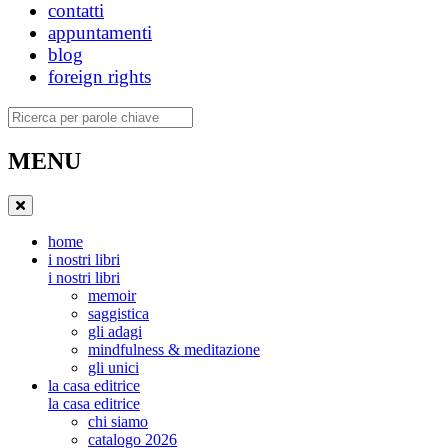
contatti
appuntamenti
blog
foreign rights
Ricerca
MENU
home
i nostri libri
i nostri libri
memoir
saggistica
gli adagi
mindfulness & meditazione
gli unici
la casa editrice
la casa editrice
chi siamo
catalogo 2026