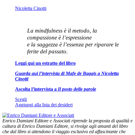
Le
Nicoletta Cinotti
opzioni
possono
essere
scelte
La mindfulness è il metodo, la
nella
pagina
compassione è l’espressione
del
e la saggezza è l’essenza per riparare le
prodotto
ferite del passato.
Leggi qui un estratto del libro
Guarda qui l’intervista di Mafe de Baggis a Nicoletta
Cinotti
Ascolta l’intervista a
Il posto delle parole
Questo
Scegli
prodotto
Aggiungi alla lista dei desideri
ha
più
Enrico Damiani Editore e Associati riprende la proposta di qualità e
varianti.
cultura di Enrico Damiani Editore, si rivolge agli amanti del libro
Le
che dal libro si attendono il viaggio esclusivo ed affascinante che
opzioni