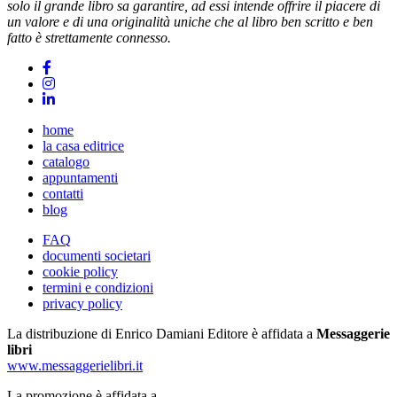
solo il grande libro sa garantire, ad essi intende offrire il piacere di
possono
un valore e di una originalità uniche che al libro ben scritto e ben
essere
fatto è strettamente connesso.
scelte
nella
pagina
del
prodotto
home
la casa editrice
catalogo
appuntamenti
contatti
blog
FAQ
documenti societari
cookie policy
termini e condizioni
privacy policy
La distribuzione di Enrico Damiani Editore è affidata a
Messaggerie
libri
www.messaggerielibri.it
La promozione è affidata a