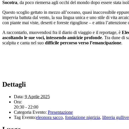
Socotra
, da poco riemersa agli occhi del mondo dopo essere stata isola
Questo scoglio gettato in mezzo all’oceano, quasi inaccessibile eppure s
impervia battuta dal vento, la sua lingua unica e uno stile di vita arcai
con piante mai viste, deserti e foreste rigogliose – e attira l’attenzione 
A raccontarlo, muovendosi fra il diario di viaggio e il reportage, è
Ele
ascoltando le sue voci, intessendo amicizie profonde
. Tra dune di s
scalpita e canta nel suo
difficile percorso verso l’emancipazione
.
Dettagli
Data:
9 Aprile 2025
Ora:
20:30 - 22:00
Categoria Evento:
Presentazione
Tag Evento:
eleonora sacco
,
fondazione nigrizia
,
libreria gullive