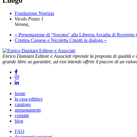
Luogo
Fondazione Nigrizia
Vicolo Pozzo 1
Verona
,
«
Presentazione di “Socotra” alla Libreria Arcadia di Rovereto
Cristina Cassese e Nicoletta Cinotti in dialogo
»
Enrico Damiani Editore e Associati riprende la proposta di qualità e cu
grande libro sa garantire, ad essi intende offrire il piacere di un valor
home
la casa editrice
catalogo
appuntamenti
contatti
blog
FAQ
documenti societari