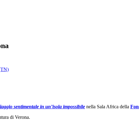
ona
 (TN)
iaggio sentimentale in un’isola impossibile
nella Sala Africa della
Fon
tura di Verona.