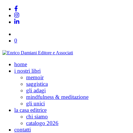
0
home
i nostri libri
memoir
saggistica
gli adagi
mindfulness & meditazione
gli unici
la casa editrice
chi siamo
catalogo 2026
contatti