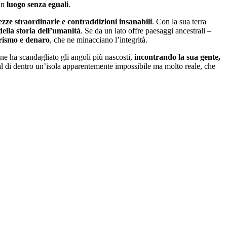
un
luogo senza eguali
.
ezze straordinarie e contraddizioni insanabili
. Con la sua terra
e della storia dell’umanità
. Se da un lato offre paesaggi ancestrali –
urismo e denaro
, che ne minacciano l’integrità.
 ne ha scandagliato gli angoli più nascosti,
incontrando la sua gente,
 dal di dentro un’isola apparentemente impossibile ma molto reale, che