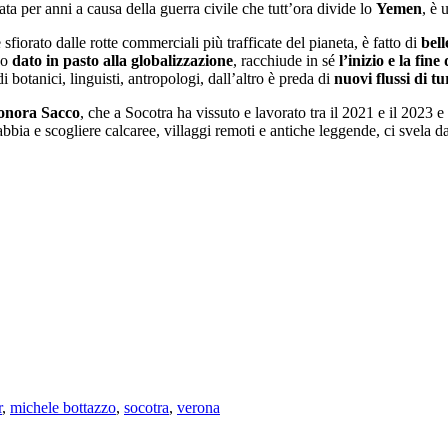
ta per anni a causa della guerra civile che tutt’ora divide lo
Yemen
, è 
fiorato dalle rotte commerciali più trafficate del pianeta, è fatto di
bell
co
dato in pasto alla globalizzazione
, racchiude in sé
l’inizio e la fin
di botanici, linguisti, antropologi, dall’altro è preda di
nuovi flussi di t
onora Sacco
, che a Socotra ha vissuto e lavorato tra il 2021 e il 2023 e
abbia e scogliere calcaree, villaggi remoti e antiche leggende, ci svela
r
,
michele bottazzo
,
socotra
,
verona