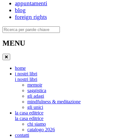
appuntamenti
blog
foreign rights
Ricerca
MENU
home
i nostri libri
i nostri libri
memoir
saggistica
gli adagi
mindfulness & meditazione
gli unici
la casa editrice
la casa editrice
chi siamo
catalogo 2026
contatti