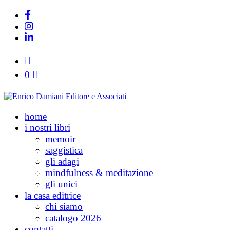
0
home
i nostri libri
memoir
saggistica
gli adagi
mindfulness & meditazione
gli unici
la casa editrice
chi siamo
catalogo 2026
contatti