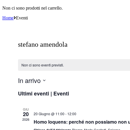
Non ci sono prodotti nel carrello.
Home
Eventi
stefano amendola
Non ci sono eventi previsti.
In arrivo
Seleziona
Ultimi eventi | Eventi
la
data.
GIU
20
20 Giugno @ 11:00
-
12:00
2026
Homo loquens: perché non possiamo non usar
Piazza Abate Conforti, Salerno