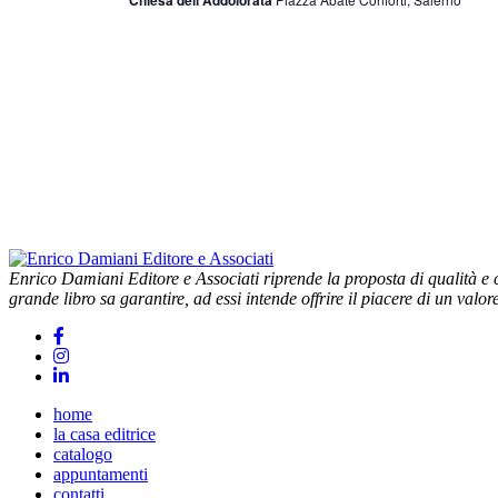
Chiesa dell'Addolorata
Enrico Damiani Editore e Associati riprende la proposta di qualità e cu
grande libro sa garantire, ad essi intende offrire il piacere di un valor
home
la casa editrice
catalogo
appuntamenti
contatti