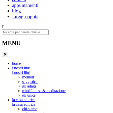
appuntamenti
blog
foreign rights
Ricerca
MENU
home
i nostri libri
i nostri libri
memoir
saggistica
gli adagi
mindfulness & meditazione
gli unici
la casa editrice
la casa editrice
chi siamo