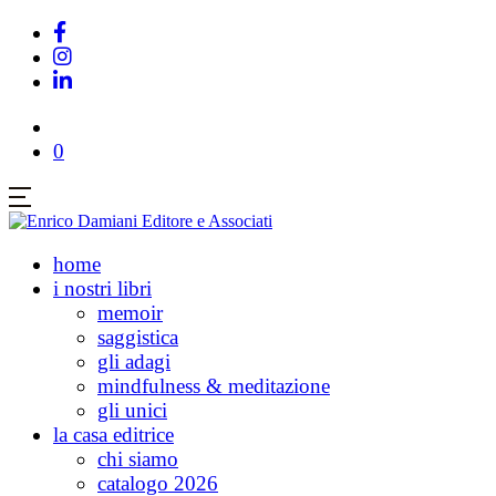
0
home
i nostri libri
memoir
saggistica
gli adagi
mindfulness & meditazione
gli unici
la casa editrice
chi siamo
catalogo 2026