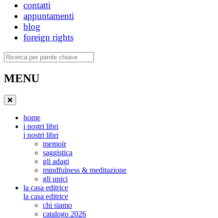
contatti
appuntamenti
blog
foreign rights
Ricerca
MENU
home
i nostri libri
i nostri libri
memoir
saggistica
gli adagi
mindfulness & meditazione
gli unici
la casa editrice
la casa editrice
chi siamo
catalogo 2026