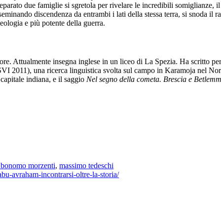
parato due famiglie si sgretola per rivelare le incredibili somiglianze, il
eminando discendenza da entrambi i lati della stessa terra, si snoda il ra
eologia e più potente della guerra.
atore. Attualmente insegna inglese in un liceo di La Spezia. Ha scritto pe
VI 2011), una ricerca linguistica svolta sul campo in Karamoja nel Nor
 capitale indiana, e il saggio
Nel segno della cometa. Brescia e Betlemme
 bonomo morzenti
,
massimo tedeschi
bu-avraham-incontrarsi-oltre-la-storia/