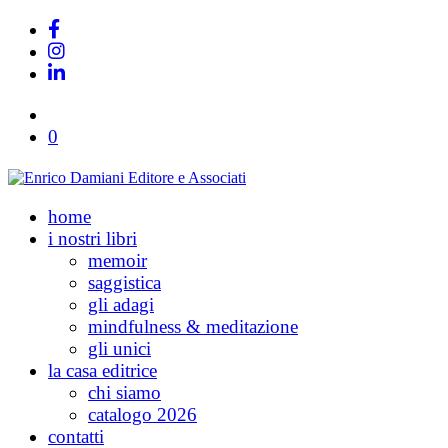
0
home
i nostri libri
memoir
saggistica
gli adagi
mindfulness & meditazione
gli unici
la casa editrice
chi siamo
catalogo 2026
contatti