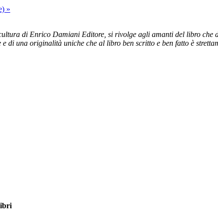
re)
»
ltura di Enrico Damiani Editore, si rivolge agli amanti del libro che dal
e e di una originalità uniche che al libro ben scritto e ben fatto è stret
ibri