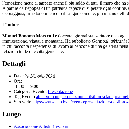
l’emozione mette al tappeto anche il più saldo di tutti, il muro che ha se
A partire dall’epopea di un patriarca capace di superare ogni confine, s
e coraggiosi, rimettono in circolo il sangue comune, più umano dell’id
L’autore
Manuel Bonomo Morzenti
è docente, giornalista, scrittore e viaggi
immigrazione, viaggi e montagna. Ha pubblicato
Germogli africani
(S
in cui racconta l’esperienza di lavoro al bancone di una gelateria nella
relazioni tra le due città gemellate.
Dettagli
Data:
24 Maggio 2024
Ora:
18:00 - 19:00
Categoria Evento:
Presentazione
Tag Evento:
abu avraham
,
associazione artisti bresciani
,
manuel
Sito web:
https://www.aab.bs.it/evento/presentazione-del-libro-a
Luogo
Associazione Artisti Bresciani