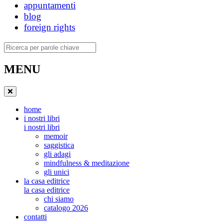
appuntamenti
blog
foreign rights
Ricerca
MENU
home
i nostri libri
i nostri libri
memoir
saggistica
gli adagi
mindfulness & meditazione
gli unici
la casa editrice
la casa editrice
chi siamo
catalogo 2026
contatti