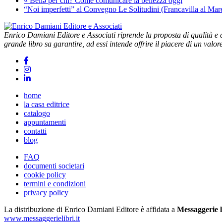
«
Bellə per chi? Come comunicare la bellezza oggi
“Noi imperfetti” al Convegno Le Solitudini (Francavilla al Ma
Enrico Damiani Editore e Associati riprende la proposta di qualità e cu
grande libro sa garantire, ad essi intende offrire il piacere di un valor
home
la casa editrice
catalogo
appuntamenti
contatti
blog
FAQ
documenti societari
cookie policy
termini e condizioni
privacy policy
La distribuzione di Enrico Damiani Editore è affidata a
Messaggerie l
www.messaggerielibri.it