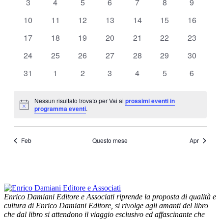
0
0
0
0
0
0
0
3
4
5
6
7
8
9
eventi
eventi
eventi
eventi
eventi
eventi
eventi
0
0
0
0
0
0
0
10
11
12
13
14
15
16
eventi
eventi
eventi
eventi
eventi
eventi
eventi
0
0
0
0
0
0
0
17
18
19
20
21
22
23
eventi
eventi
eventi
eventi
eventi
eventi
eventi
0
0
0
0
0
0
0
24
25
26
27
28
29
30
eventi
eventi
eventi
eventi
eventi
eventi
eventi
0
0
0
0
0
0
0
31
1
2
3
4
5
6
eventi
eventi
eventi
eventi
eventi
eventi
eventi
Nessun risultato trovato per Vai ai
prossimi eventi in
Notice
programma eventi
.
Feb
Questo mese
Apr
Enrico Damiani Editore e Associati riprende la proposta di qualità e
cultura di Enrico Damiani Editore, si rivolge agli amanti del libro
che dal libro si attendono il viaggio esclusivo ed affascinante che