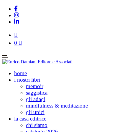
0
home
i nostri libri
memoir
saggistica
gli adagi
mindfulness & meditazione
gli unici
la casa editrice
chi siamo
catalogo 2026