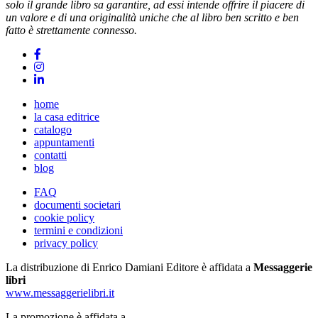
solo il grande libro sa garantire, ad essi intende offrire il piacere di
un valore e di una originalità uniche che al libro ben scritto e ben
fatto è strettamente connesso.
home
la casa editrice
catalogo
appuntamenti
contatti
blog
FAQ
documenti societari
cookie policy
termini e condizioni
privacy policy
La distribuzione di Enrico Damiani Editore è affidata a
Messaggerie
libri
www.messaggerielibri.it
La promozione è affidata a