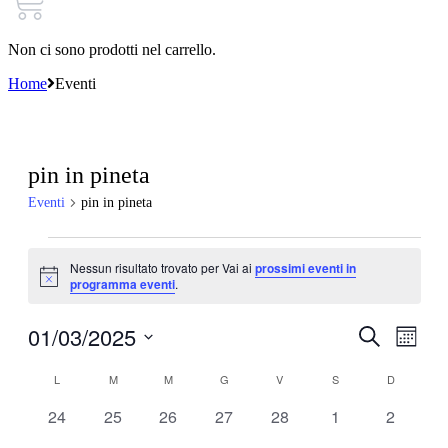
Non ci sono prodotti nel carrello.
Home
Eventi
pin in pineta
Eventi
pin in pineta
Eventi
Nessun risultato trovato per Vai ai
prossimi eventi in
Notice
programma eventi
.
01/03/2025
Eventi
Even
Cerca
Mese
Viste
Ricerca
Seleziona
Navi
Calendario
la
L
LUNEDÌ
M
MARTEDÌ
M
MERCOLEDÌ
G
GIOVEDÌ
V
VENERDÌ
S
SABATO
D
DOMENIC
e
data.
di
viste
0
0
0
0
0
0
0
24
25
26
27
28
1
2
Eventi
eventi
eventi
eventi
eventi
eventi
eventi
eventi
Navigazi