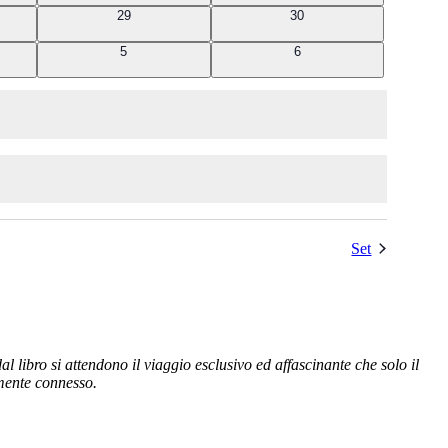
0
0
29
30
eventi
eventi
0
0
5
6
eventi
eventi
Set
 libro si attendono il viaggio esclusivo ed affascinante che solo il
tamente connesso.