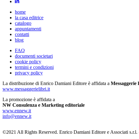
home
la casa editrice
catalogo
appuntamenti
contatti
blog
FAQ
documenti societari
cookie policy
termini e condizioni
privacy policy
La distribuzione di Enrico Damiani Editore è affidata a
Messaggerie l
www.messaggerielibri.it
La promozione è affidata a
NW Consulenza e Marketing editoriale
www.ennew.it
info@ennew.it
©2021 All Rights Reserved. Enrico Damiani Editore e Associati s.r.l.