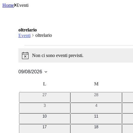
Home
Eventi
oltrelario
oltrelario
Eventi
Eventi
Non ci sono eventi previsti.
Notice
09/08/2026
Seleziona
la
Calendario
L
LUNEDÌ
M
MARTEDÌ
data.
di
0
0
27
28
Eventi
eventi
eventi
0
0
3
4
eventi
eventi
0
0
10
11
eventi
eventi
0
0
17
18
eventi
eventi