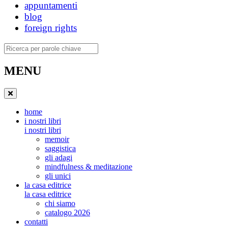
appuntamenti
blog
foreign rights
Ricerca
MENU
home
i nostri libri
i nostri libri
memoir
saggistica
gli adagi
mindfulness & meditazione
gli unici
la casa editrice
la casa editrice
chi siamo
catalogo 2026
contatti