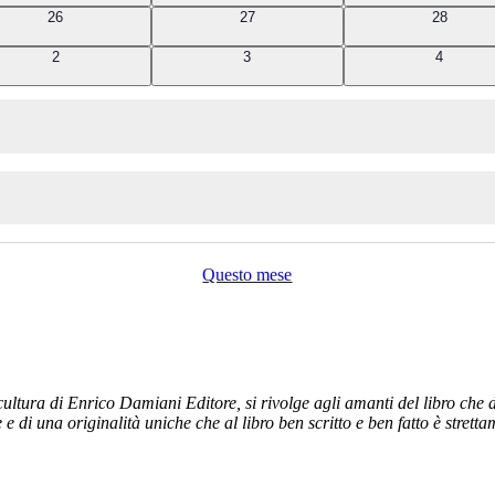
0
0
0
26
27
28
eventi
eventi
eventi
0
0
0
2
3
4
eventi
eventi
eventi
Questo mese
ltura di Enrico Damiani Editore, si rivolge agli amanti del libro che dal
e e di una originalità uniche che al libro ben scritto e ben fatto è stret