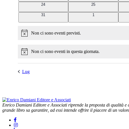
0
0
24
25
eventi
eventi
0
0
31
1
eventi
eventi
Non ci sono eventi previsti.
Notice
Non ci sono eventi in questa giornata.
Notice
Lug
Enrico Damiani Editore e Associati riprende la proposta di qualità e cu
grande libro sa garantire, ad essi intende offrire il piacere di un valor