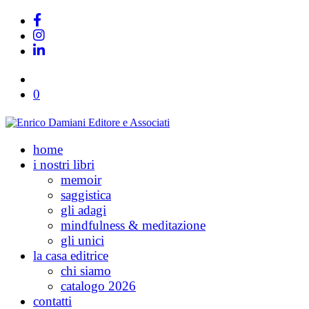
0
home
i nostri libri
memoir
saggistica
gli adagi
mindfulness & meditazione
gli unici
la casa editrice
chi siamo
catalogo 2026
contatti