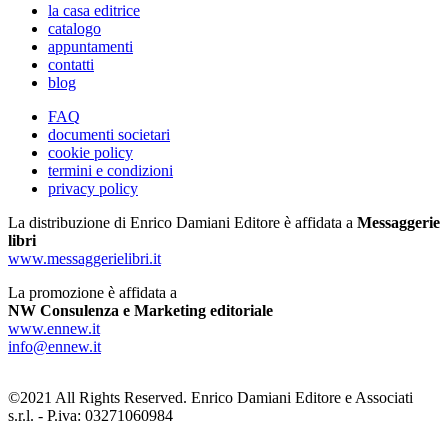
la casa editrice
catalogo
appuntamenti
contatti
blog
FAQ
documenti societari
cookie policy
termini e condizioni
privacy policy
La distribuzione di Enrico Damiani Editore è affidata a
Messaggerie
libri
www.messaggerielibri.it
La promozione è affidata a
NW Consulenza e Marketing editoriale
www.ennew.it
info@ennew.it
©2021 All Rights Reserved. Enrico Damiani Editore e Associati
s.r.l. - P.iva: 03271060984