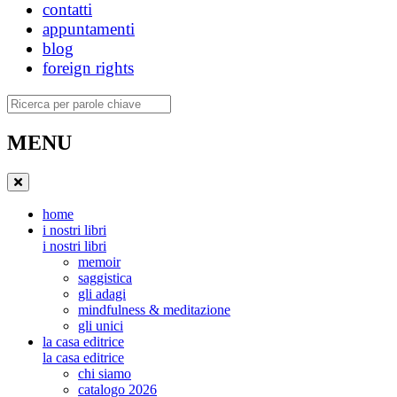
contatti
appuntamenti
blog
foreign rights
Ricerca
MENU
home
i nostri libri
i nostri libri
memoir
saggistica
gli adagi
mindfulness & meditazione
gli unici
la casa editrice
la casa editrice
chi siamo
catalogo 2026