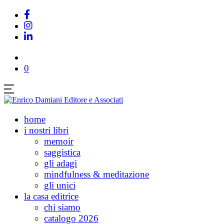
0
home
i nostri libri
memoir
saggistica
gli adagi
mindfulness & meditazione
gli unici
la casa editrice
chi siamo
catalogo 2026