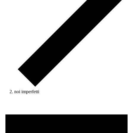
noi imperfetti
Eventi
for
8
Agosto