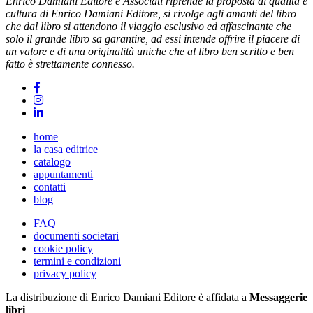
Enrico Damiani Editore e Associati riprende la proposta di qualità e
cultura di Enrico Damiani Editore, si rivolge agli amanti del libro
che dal libro si attendono il viaggio esclusivo ed affascinante che
solo il grande libro sa garantire, ad essi intende offrire il piacere di
un valore e di una originalità uniche che al libro ben scritto e ben
fatto è strettamente connesso.
home
la casa editrice
catalogo
appuntamenti
contatti
blog
FAQ
documenti societari
cookie policy
termini e condizioni
privacy policy
La distribuzione di Enrico Damiani Editore è affidata a
Messaggerie
libri