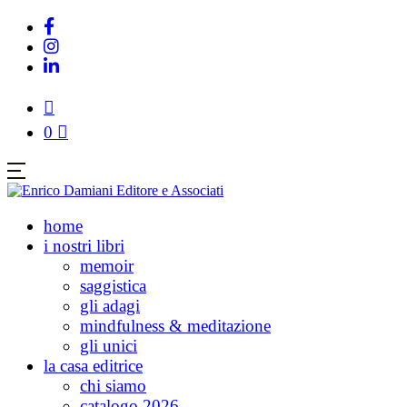
0
home
i nostri libri
memoir
saggistica
gli adagi
mindfulness & meditazione
gli unici
la casa editrice
chi siamo
catalogo 2026