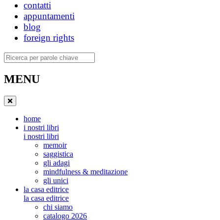
contatti
appuntamenti
blog
foreign rights
Ricerca
MENU
home
i nostri libri
i nostri libri
memoir
saggistica
gli adagi
mindfulness & meditazione
gli unici
la casa editrice
la casa editrice
chi siamo
catalogo 2026