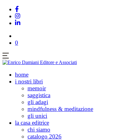
0
home
i nostri libri
memoir
saggistica
gli adagi
mindfulness & meditazione
gli unici
la casa editrice
chi siamo
catalogo 2026