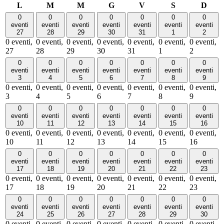
lunedì
martedì
mercoledì
giovedì
venerdì
sabato
dome
L
M
M
G
V
S
D
0
0
0
0
0
0
0
eventi
eventi
eventi
eventi
eventi
eventi
eventi
27
28
29
30
31
1
2
0 eventi,
0 eventi,
0 eventi,
0 eventi,
0 eventi,
0 eventi,
0 eventi,
27
28
29
30
31
1
2
0
0
0
0
0
0
0
eventi
eventi
eventi
eventi
eventi
eventi
eventi
3
4
5
6
7
8
9
0 eventi,
0 eventi,
0 eventi,
0 eventi,
0 eventi,
0 eventi,
0 eventi,
3
4
5
6
7
8
9
0
0
0
0
0
0
0
eventi
eventi
eventi
eventi
eventi
eventi
eventi
10
11
12
13
14
15
16
0 eventi,
0 eventi,
0 eventi,
0 eventi,
0 eventi,
0 eventi,
0 eventi,
10
11
12
13
14
15
16
0
0
0
0
0
0
0
eventi
eventi
eventi
eventi
eventi
eventi
eventi
17
18
19
20
21
22
23
0 eventi,
0 eventi,
0 eventi,
0 eventi,
0 eventi,
0 eventi,
0 eventi,
17
18
19
20
21
22
23
0
0
0
0
0
0
0
eventi
eventi
eventi
eventi
eventi
eventi
eventi
24
25
26
27
28
29
30
0 eventi,
0 eventi,
0 eventi,
0 eventi,
0 eventi,
0 eventi,
0 eventi,