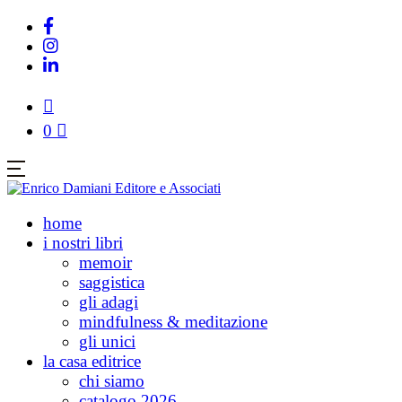
0
home
i nostri libri
memoir
saggistica
gli adagi
mindfulness & meditazione
gli unici
la casa editrice
chi siamo
catalogo 2026