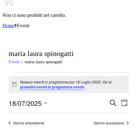
Non ci sono prodotti nel carrello.
Home
Eventi
maria laura spinogatti
Eventi
maria laura spinogatti
Eventi
Nessun eventi in programma per 18 Luglio 2025. Vai ai
for
Notice
prossimi eventi in programma eventi
.
18
Luglio
18/07/2025
Eventi
Even
Cerca
Giorno
Viste
2025
Ricerca
Seleziona
Navi
la
e
data.
Giorno precedente
Giorno successivo
viste
Navigazi