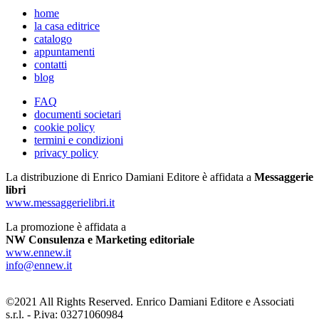
home
la casa editrice
catalogo
appuntamenti
contatti
blog
FAQ
documenti societari
cookie policy
termini e condizioni
privacy policy
La distribuzione di Enrico Damiani Editore è affidata a
Messaggerie
libri
www.messaggerielibri.it
La promozione è affidata a
NW Consulenza e Marketing editoriale
www.ennew.it
info@ennew.it
©2021 All Rights Reserved. Enrico Damiani Editore e Associati
s.r.l. - P.iva: 03271060984