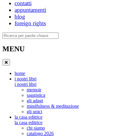
contatti
appuntamenti
blog
foreign rights
Ricerca
MENU
home
i nostri libri
i nostri libri
memoir
saggistica
gli adagi
mindfulness & meditazione
gli unici
la casa editrice
la casa editrice
chi siamo
catalogo 2026