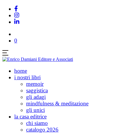
0
home
i nostri libri
memoir
saggistica
gli adagi
mindfulness & meditazione
gli unici
la casa editrice
chi siamo
catalogo 2026