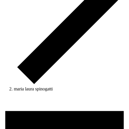
maria laura spinogatti
Eventi
for
1
Aprile