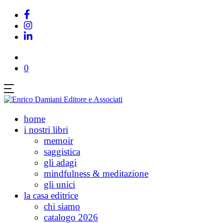
0
home
i nostri libri
memoir
saggistica
gli adagi
mindfulness & meditazione
gli unici
la casa editrice
chi siamo
catalogo 2026