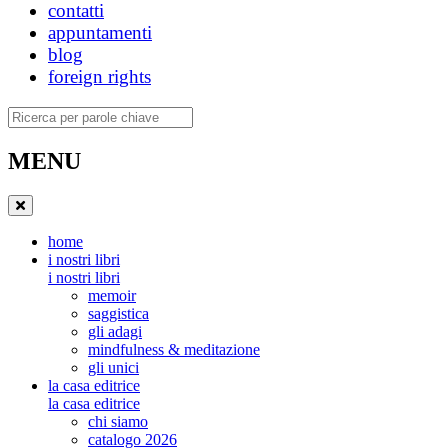
contatti
appuntamenti
blog
foreign rights
Ricerca
MENU
home
i nostri libri
i nostri libri
memoir
saggistica
gli adagi
mindfulness & meditazione
gli unici
la casa editrice
la casa editrice
chi siamo
catalogo 2026