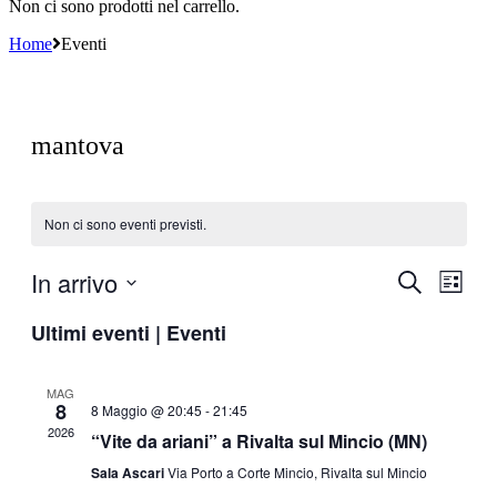
Non ci sono prodotti nel carrello.
Home
Eventi
mantova
Non ci sono eventi previsti.
In arrivo
Eventi
Even
Cerca
Lista
Viste
Ricerca
Seleziona
Navi
Ultimi eventi | Eventi
la
e
data.
viste
MAG
Navigazi
8
8 Maggio @ 20:45
-
21:45
2026
“Vite da ariani” a Rivalta sul Mincio (MN)
Sala Ascari
Via Porto a Corte Mincio, Rivalta sul Mincio