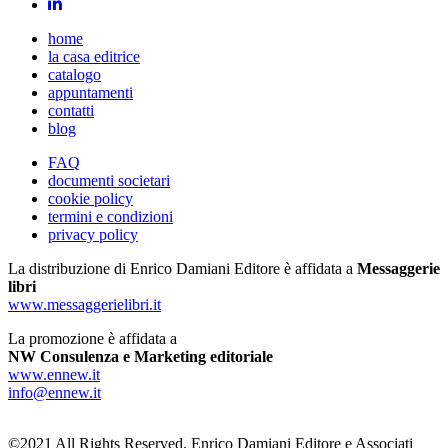
home
la casa editrice
catalogo
appuntamenti
contatti
blog
FAQ
documenti societari
cookie policy
termini e condizioni
privacy policy
La distribuzione di Enrico Damiani Editore è affidata a
Messaggerie
libri
www.messaggerielibri.it
La promozione è affidata a
NW Consulenza e Marketing editoriale
www.ennew.it
info@ennew.it
©2021 All Rights Reserved. Enrico Damiani Editore e Associati