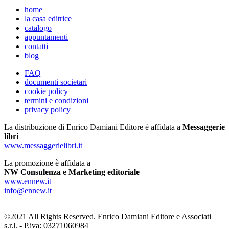
home
la casa editrice
catalogo
appuntamenti
contatti
blog
FAQ
documenti societari
cookie policy
termini e condizioni
privacy policy
La distribuzione di Enrico Damiani Editore è affidata a
Messaggerie
libri
www.messaggerielibri.it
La promozione è affidata a
NW Consulenza e Marketing editoriale
www.ennew.it
info@ennew.it
©2021 All Rights Reserved. Enrico Damiani Editore e Associati
s.r.l. - P.iva: 03271060984