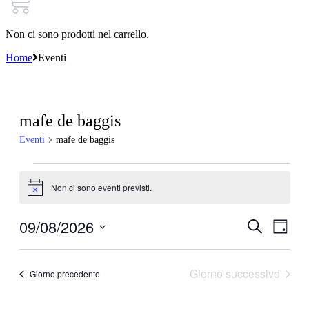
Non ci sono prodotti nel carrello.
Home
Eventi
mafe de baggis
Eventi
mafe de baggis
Eventi
Non ci sono eventi previsti.
for
Notice
9
09/08/2026
Eventi
Even
Cerca
Agosto
Giorno
Viste
Ricerca
Seleziona
2026
Navi
la
e
data.
Giorno successivo
Giorno precedente
viste
Navigazi