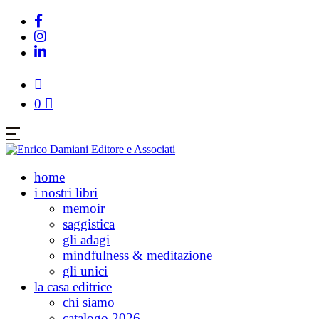
0
home
i nostri libri
memoir
saggistica
gli adagi
mindfulness & meditazione
gli unici
la casa editrice
chi siamo
catalogo 2026