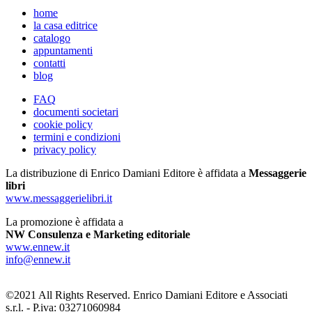
home
la casa editrice
catalogo
appuntamenti
contatti
blog
FAQ
documenti societari
cookie policy
termini e condizioni
privacy policy
La distribuzione di Enrico Damiani Editore è affidata a
Messaggerie
libri
www.messaggerielibri.it
La promozione è affidata a
NW Consulenza e Marketing editoriale
www.ennew.it
info@ennew.it
©2021 All Rights Reserved. Enrico Damiani Editore e Associati
s.r.l. - P.iva: 03271060984