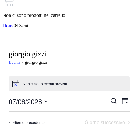
Non ci sono prodotti nel carrello.
Home
Eventi
giorgio gizzi
Eventi
giorgio gizzi
Eventi
Non ci sono eventi previsti.
for
Notice
7
07/08/2026
Eventi
Even
Cerca
Agosto
Giorno
Viste
Ricerca
Seleziona
2026
Navi
la
e
data.
Giorno successivo
Giorno precedente
viste
Navigazi