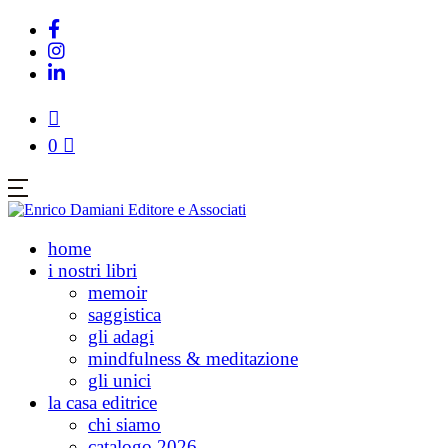
0
home
i nostri libri
memoir
saggistica
gli adagi
mindfulness & meditazione
gli unici
la casa editrice
chi siamo
catalogo 2026