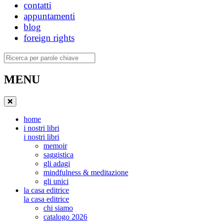
contatti
appuntamenti
blog
foreign rights
Ricerca
MENU
home
i nostri libri
i nostri libri
memoir
saggistica
gli adagi
mindfulness & meditazione
gli unici
la casa editrice
la casa editrice
chi siamo
catalogo 2026