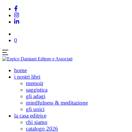
0
home
i nostri libri
memoir
saggistica
gli adagi
mindfulness & meditazione
gli unici
la casa editrice
chi siamo
catalogo 2026