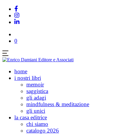
0
home
i nostri libri
memoir
saggistica
gli adagi
mindfulness & meditazione
gli unici
la casa editrice
chi siamo
catalogo 2026