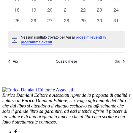
eventi
eventi
eventi
eventi
eventi
eventi
eventi
0
0
0
0
0
0
0
18
19
20
21
22
23
24
eventi
eventi
eventi
eventi
eventi
eventi
eventi
0
0
0
0
0
0
0
25
26
27
28
29
30
31
eventi
eventi
eventi
eventi
eventi
eventi
eventi
Nessun risultato trovato per Vai ai
prossimi eventi in
Notice
programma eventi
.
Apr
Questo mese
Giu
Enrico Damiani Editore e Associati riprende la proposta di qualità e
cultura di Enrico Damiani Editore, si rivolge agli amanti del libro
che dal libro si attendono il viaggio esclusivo ed affascinante che
solo il grande libro sa garantire, ad essi intende offrire il piacere di
un valore e di una originalità uniche che al libro ben scritto e ben
fatto è strettamente connesso.