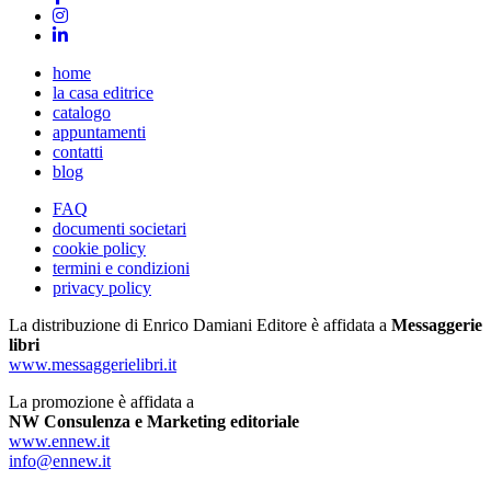
home
la casa editrice
catalogo
appuntamenti
contatti
blog
FAQ
documenti societari
cookie policy
termini e condizioni
privacy policy
La distribuzione di Enrico Damiani Editore è affidata a
Messaggerie
libri
www.messaggerielibri.it
La promozione è affidata a
NW Consulenza e Marketing editoriale
www.ennew.it
info@ennew.it