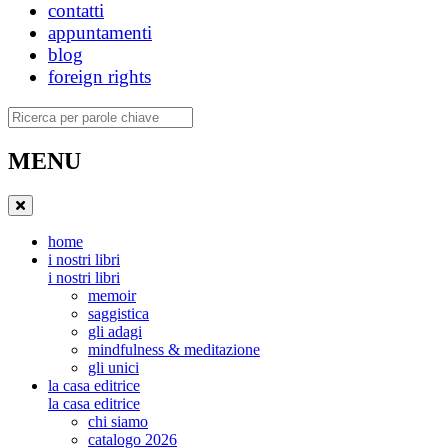
contatti
appuntamenti
blog
foreign rights
Ricerca
MENU
home
i nostri libri
i nostri libri
memoir
saggistica
gli adagi
mindfulness & meditazione
gli unici
la casa editrice
la casa editrice
chi siamo
catalogo 2026