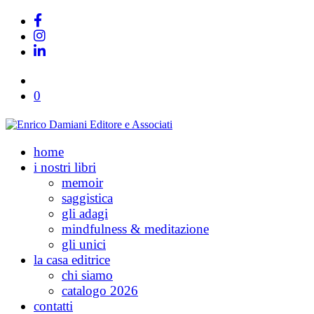
0
home
i nostri libri
memoir
saggistica
gli adagi
mindfulness & meditazione
gli unici
la casa editrice
chi siamo
catalogo 2026
contatti