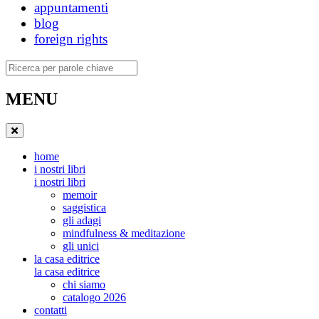
appuntamenti
blog
foreign rights
Ricerca
MENU
home
i nostri libri
i nostri libri
memoir
saggistica
gli adagi
mindfulness & meditazione
gli unici
la casa editrice
la casa editrice
chi siamo
catalogo 2026
contatti