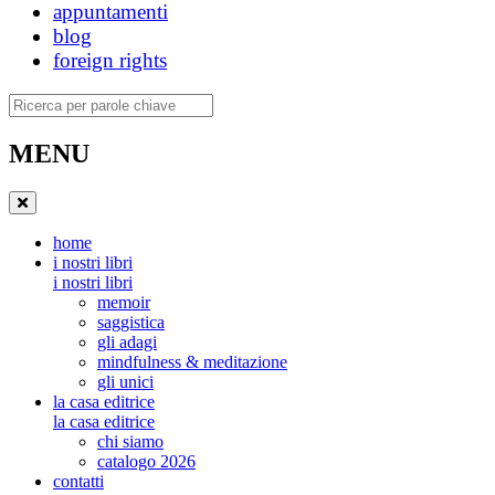
appuntamenti
blog
foreign rights
Ricerca
MENU
home
i nostri libri
i nostri libri
memoir
saggistica
gli adagi
mindfulness & meditazione
gli unici
la casa editrice
la casa editrice
chi siamo
catalogo 2026
contatti