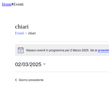
Home
Eventi
chiari
Eventi
chiari
Eventi
Nessun eventi in programma per 2 Marzo 2025. Vai ai
prossim
for
Notice
2
02/03/2025
Marzo
Seleziona
2025
la
data.
Giorno precedente