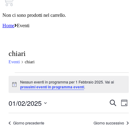
Non ci sono prodotti nel carrello.
Home
Eventi
chiari
Eventi
chiari
Eventi
Nessun eventi in programma per 1 Febbraio 2025. Vai ai
for
Notice
prossimi eventi in programma eventi
.
1
Febbraio
01/02/2025
Eventi
Even
Cerca
Giorno
Viste
2025
Ricerca
Seleziona
Navi
la
e
data.
Giorno precedente
Giorno successivo
viste
Navigazi