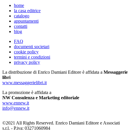
home
la casa editrice
catalogo
appuntamenti
contatti
blog
FAQ
documenti societari
cookie policy
termini e condizioni
privacy policy
La distribuzione di Enrico Damiani Editore è affidata a
Messaggerie
libri
www.messaggerielibri.it
La promozione è affidata a
NW Consulenza e Marketing editoriale
www.ennew.it
info@ennew.it
©2021 All Rights Reserved. Enrico Damiani Editore e Associati
s.r.l. - P.iva: 03271060984