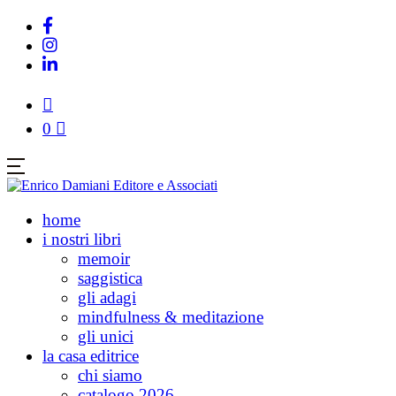
0
home
i nostri libri
memoir
saggistica
gli adagi
mindfulness & meditazione
gli unici
la casa editrice
chi siamo
catalogo 2026