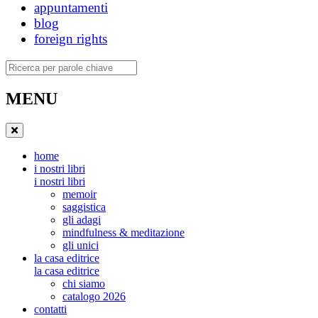
appuntamenti
blog
foreign rights
Ricerca
MENU
home
i nostri libri
i nostri libri
memoir
saggistica
gli adagi
mindfulness & meditazione
gli unici
la casa editrice
la casa editrice
chi siamo
catalogo 2026
contatti