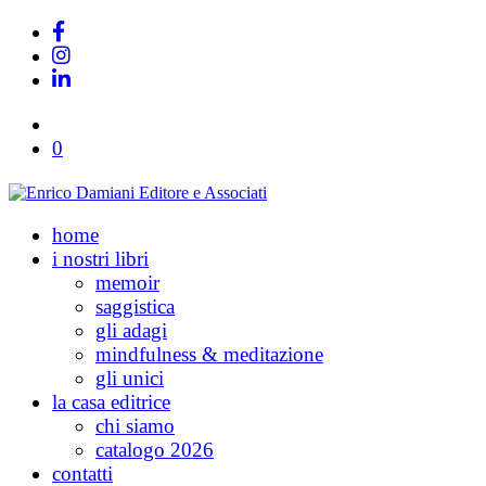
0
home
i nostri libri
memoir
saggistica
gli adagi
mindfulness & meditazione
gli unici
la casa editrice
chi siamo
catalogo 2026
contatti