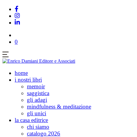
0
home
i nostri libri
memoir
saggistica
gli adagi
mindfulness & meditazione
gli unici
la casa editrice
chi siamo
catalogo 2026