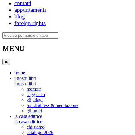
contatti
appuntamenti
blog
foreign rights
Ricerca
MENU
home
i nostri libri
i nostri libri
memoir
saggistica
gli adagi
mindfulness & meditazione
gli unici
la casa editrice
la casa editrice
chi siamo
catalogo 2026