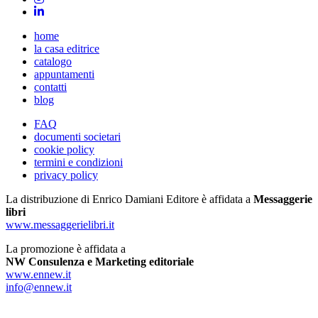
home
la casa editrice
catalogo
appuntamenti
contatti
blog
FAQ
documenti societari
cookie policy
termini e condizioni
privacy policy
La distribuzione di Enrico Damiani Editore è affidata a
Messaggerie
libri
www.messaggerielibri.it
La promozione è affidata a
NW Consulenza e Marketing editoriale
www.ennew.it
info@ennew.it