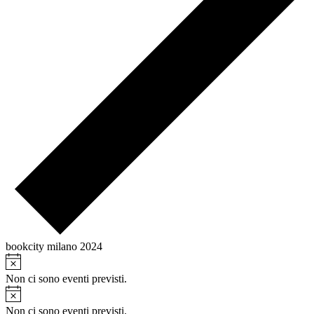
bookcity milano 2024
Notice
Eventi
for
Non ci sono eventi previsti.
Notice
6
Non ci sono eventi previsti.