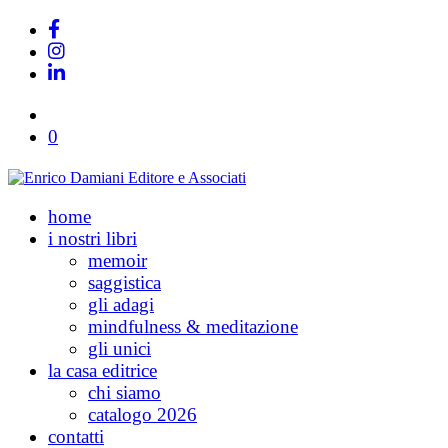
0
home
i nostri libri
memoir
saggistica
gli adagi
mindfulness & meditazione
gli unici
la casa editrice
chi siamo
catalogo 2026
contatti