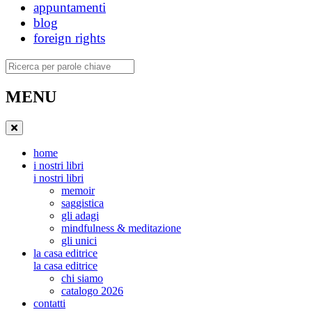
appuntamenti
blog
foreign rights
Ricerca
MENU
home
i nostri libri
i nostri libri
memoir
saggistica
gli adagi
mindfulness & meditazione
gli unici
la casa editrice
la casa editrice
chi siamo
catalogo 2026
contatti