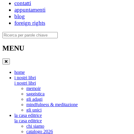
contatti
appuntamenti
blog
foreign rights
Ricerca
MENU
home
i nostri libri
i nostri libri
memoir
saggistica
gli adagi
mindfulness & meditazione
gli unici
la casa editrice
la casa editrice
chi siamo
catalogo 2026