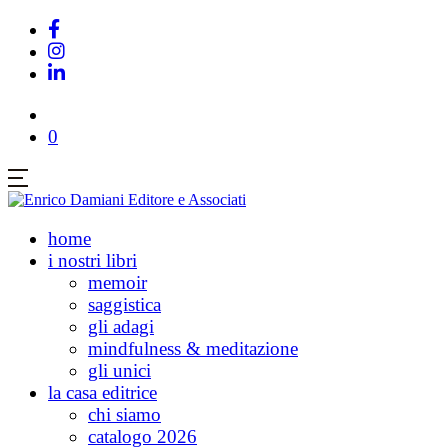
0
home
i nostri libri
memoir
saggistica
gli adagi
mindfulness & meditazione
gli unici
la casa editrice
chi siamo
catalogo 2026