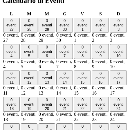
Calendario di Eventi
lunedì
martedì
mercoledì
giovedì
venerdì
sabato
dome
L
M
M
G
V
S
D
0
0
0
0
0
0
0
eventi
eventi
eventi
eventi
eventi
eventi
eventi
27
28
29
30
1
2
3
0 eventi,
0 eventi,
0 eventi,
0 eventi,
0 eventi,
0 eventi,
0 eventi,
27
28
29
30
1
2
3
0
0
0
0
0
0
0
eventi
eventi
eventi
eventi
eventi
eventi
eventi
4
5
6
7
8
9
10
0 eventi,
0 eventi,
0 eventi,
0 eventi,
0 eventi,
0 eventi,
0 eventi,
4
5
6
7
8
9
10
0
0
0
0
0
0
0
eventi
eventi
eventi
eventi
eventi
eventi
eventi
11
12
13
14
15
16
17
0 eventi,
0 eventi,
0 eventi,
0 eventi,
0 eventi,
0 eventi,
0 eventi,
11
12
13
14
15
16
17
0
0
0
0
0
0
0
eventi
eventi
eventi
eventi
eventi
eventi
eventi
18
19
20
21
22
23
24
0 eventi,
0 eventi,
0 eventi,
0 eventi,
0 eventi,
0 eventi,
0 eventi,
18
19
20
21
22
23
24
0
0
0
0
0
0
0