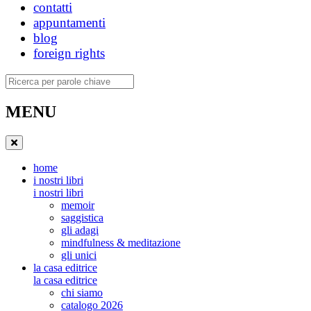
contatti
appuntamenti
blog
foreign rights
Ricerca
MENU
home
i nostri libri
i nostri libri
memoir
saggistica
gli adagi
mindfulness & meditazione
gli unici
la casa editrice
la casa editrice
chi siamo
catalogo 2026