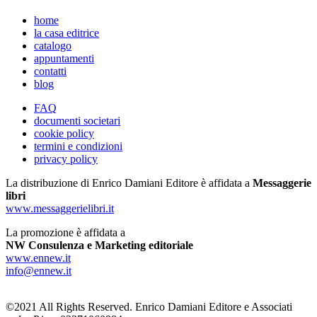
home
la casa editrice
catalogo
appuntamenti
contatti
blog
FAQ
documenti societari
cookie policy
termini e condizioni
privacy policy
La distribuzione di Enrico Damiani Editore è affidata a
Messaggerie
libri
www.messaggerielibri.it
La promozione è affidata a
NW Consulenza e Marketing editoriale
www.ennew.it
info@ennew.it
©2021 All Rights Reserved. Enrico Damiani Editore e Associati