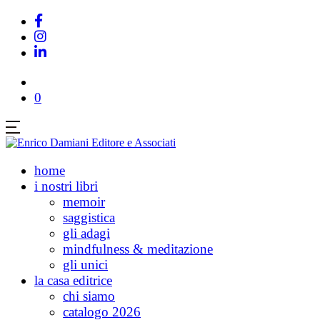
0
home
i nostri libri
memoir
saggistica
gli adagi
mindfulness & meditazione
gli unici
la casa editrice
chi siamo
catalogo 2026