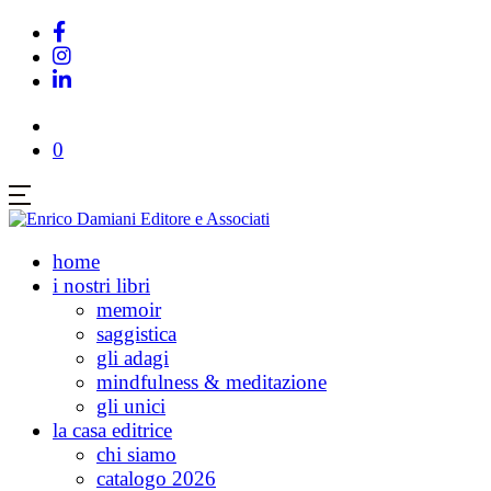
0
home
i nostri libri
memoir
saggistica
gli adagi
mindfulness & meditazione
gli unici
la casa editrice
chi siamo
catalogo 2026