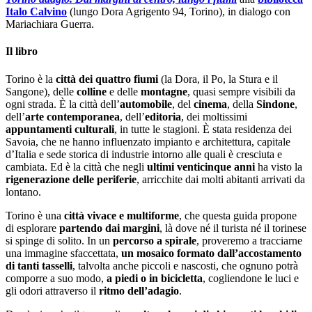
Italo Calvino
(
lungo Dora Agrigento 94, Torino
), in dialogo con
Mariachiara Guerra.
Il libro
Torino è la
città dei quattro fiumi
(la Dora, il Po, la Stura e il
Sangone), delle
colline
e delle
montagne
, quasi sempre visibili da
ogni strada. È la città dell’
automobile
, del
cinema
, della
Sindone
,
dell’
arte contemporanea
, dell’
editoria
, dei moltissimi
appuntamenti culturali
, in tutte le stagioni. È stata residenza dei
Savoia, che ne hanno influenzato impianto e architettura, capitale
d’Italia e sede storica di industrie intorno alle quali è cresciuta e
cambiata. Ed è la città che negli
ultimi venticinque anni
ha visto la
rigenerazione delle periferie
, arricchite dai molti abitanti arrivati da
lontano.
Torino è una
città vivace e multiforme
, che questa guida propone
di esplorare
partendo dai margini
, là dove né il turista né il torinese
si spinge di solito. In un
percorso a spirale
, proveremo a tracciarne
una immagine sfaccettata,
un mosaico formato dall’accostamento
di tanti tasselli
, talvolta anche piccoli e nascosti, che ognuno potrà
comporre a suo modo,
a piedi o in bicicletta
, cogliendone le luci e
gli odori attraverso il
ritmo dell’adagio
.