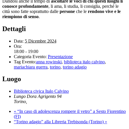
Dandosi anche il tempo di
ascoltare le voci di chi questi luoghi li
conosce profondamente
, li ama, li studia, li consiglia, perché le
città sono fatte soprattutto dalle
persone
che le
rendono vive e le
riempiono di senso
.
Dettagli
Data:
5 Dicembre 2024
Ora:
18:00 - 19:00
Categoria Evento:
Presentazione
Tag Evento:
anna rowinski
,
biblioteca italo calvino
,
mariachiara guerra
,
torino
,
torino adagio
Luogo
Biblioteca civica Italo Calvino
Lungo Dora Agrigento 94
Torino
,
«
“In caso di adolescenza rompere il vetro” a Sesto Fiorentino
(FI)
“Torino adagio” alla Libreria Trebisonda (Torino)
»