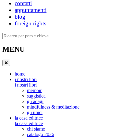
contatti
appuntamenti
blog
foreign rights
Ricerca
MENU
home
i nostri libri
i nostri libri
memoir
saggistica
gli adagi
mindfulness & meditazione
gli unici
la casa editrice
la casa editrice
chi siamo
catalogo 2026