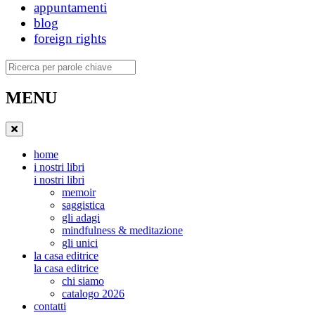
appuntamenti
blog
foreign rights
Ricerca
MENU
home
i nostri libri
i nostri libri
memoir
saggistica
gli adagi
mindfulness & meditazione
gli unici
la casa editrice
la casa editrice
chi siamo
catalogo 2026
contatti