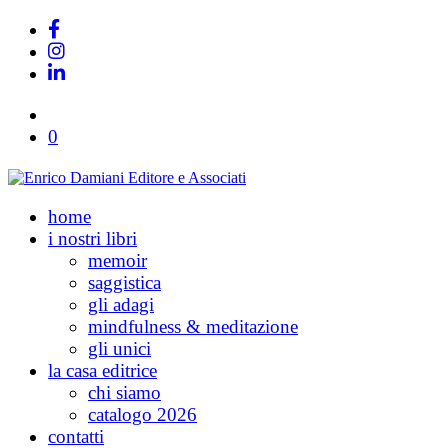
0
home
i nostri libri
memoir
saggistica
gli adagi
mindfulness & meditazione
gli unici
la casa editrice
chi siamo
catalogo 2026
contatti