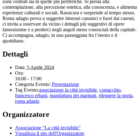
zone centrali sia in quelle più periferiche. Si presta alla
contemplazione, alla percezione estetica, alla conoscenza, e alimenta
esperienze culturali e sociali. Rassicura e sorprende al tempo stesso.
Roma adagio prova a suggerire itinerari canonici e fuori dai canoni,
ci invita a osservare da vicino i dettagli più suggestivi di opere
famosissime e a perderci negli angoli meno conosciuti della capitale.
Ci accompagna, adagio, in una passeggiata fra l’eterno e il
quotidiano.
Dettagli
Data:
5 Aprile 2024
Ora:
16:00 - 17:00
Categoria Evento:
Presentazione
Tag Evento:
associazione la città invisibile
,
comacchio
,
francesco erbani
,
manifattura dei marinati
,
rileggere la storia
,
roma adagio
Organizzatore
Associazione “La città invisibile”
Visualizza il sito dell'Organizzatore