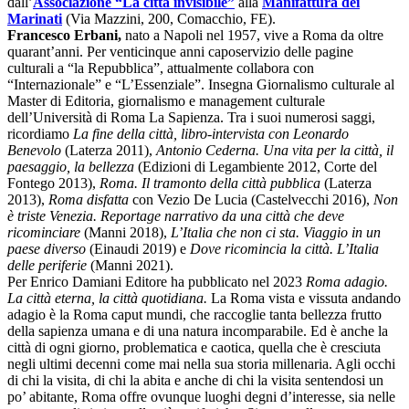
dall’
Associazione “La città invisibile”
alla
Manifattura dei
Marinati
(
Via Mazzini, 200, Comacchio,
FE).
Francesco Erbani,
nato a Napoli nel 1957, vive a Roma da oltre
quarant’anni. Per venticinque anni caposervizio delle pagine
culturali a “la Repubblica”, attualmente collabora con
“Internazionale” e “L’Essenziale”. Insegna Giornalismo culturale al
Master di Editoria, giornalismo e management culturale
dell’Università di Roma La Sapienza. Tra i suoi numerosi saggi,
ricordiamo
La fine della città, libro-intervista con Leonardo
Benevolo
(Laterza 2011),
Antonio Cederna. Una vita per la città, il
paesaggio, la bellezza
(Edizioni di Legambiente 2012, Corte del
Fontego 2013),
Roma. Il tramonto della città pubblica
(Laterza
2013),
Roma disfatta
con Vezio De Lucia (Castelvecchi 2016),
Non
è triste Venezia. Reportage narrativo da una città che deve
ricominciare
(Manni 2018),
L’Italia che non ci sta. Viaggio in un
paese diverso
(Einaudi 2019) e
Dove ricomincia la città. L’Italia
delle periferie
(Manni 2021).
Per Enrico Damiani Editore ha pubblicato nel 2023
Roma adagio.
La città eterna, la città quotidiana.
La Roma vista e vissuta andando
adagio è la Roma caput mundi, che raccoglie tanta bellezza frutto
della sapienza umana e di una natura incomparabile. Ed è anche la
città di ogni giorno, problematica e caotica, quella che è cresciuta
negli ultimi decenni come mai nella sua storia millenaria. Agli occhi
di chi la visita, di chi la abita e anche di chi la visita sentendosi un
po’ abitante, Roma offre ovunque luoghi degni d’interesse, sia nelle