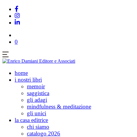
0
home
i nostri libri
memoir
saggistica
gli adagi
mindfulness & meditazione
gli unici
la casa editrice
chi siamo
catalogo 2026