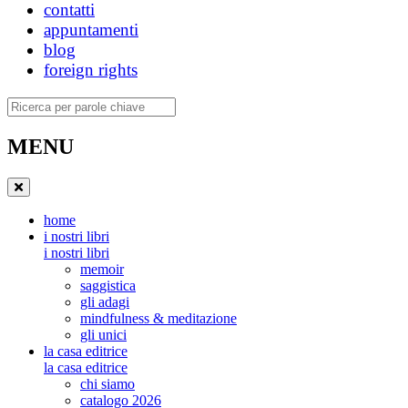
contatti
appuntamenti
blog
foreign rights
Ricerca
MENU
home
i nostri libri
i nostri libri
memoir
saggistica
gli adagi
mindfulness & meditazione
gli unici
la casa editrice
la casa editrice
chi siamo
catalogo 2026