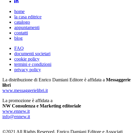
home
la casa editrice
catalogo
appuntamenti
contatti
blog
FAQ
documenti societari
cookie policy
termini e condizioni
privacy policy
La distribuzione di Enrico Damiani Editore è affidata a
Messaggerie
libri
www.messaggerielibri.it
La promozione è affidata a
NW Consulenza e Marketing editoriale
www.ennew.it
info@ennew.it
©2021 All Rights Reserved. Enrico Damiani Editore e Associati