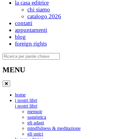
la casa editrice
chi siamo
catalogo 2026
contatti
appuntamenti
blog
foreign rights
Ricerca
MENU
home
i nostri libri
i nostri libri
memoir
saggistica
gli adagi
mindfulness & meditazione
gli unici