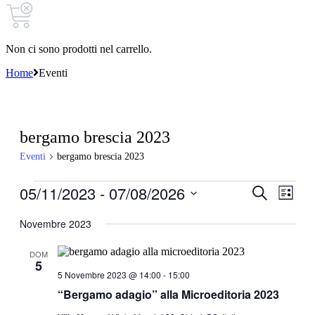
Non ci sono prodotti nel carrello.
Home
Eventi
bergamo brescia 2023
Eventi
bergamo brescia 2023
Eventi
05/11/2023
 - 
07/08/2026
Eventi
Even
Cerca
Lista
Viste
Ricerca
Seleziona
Navi
la
Novembre 2023
e
data.
viste
DOM
5
Navigazi
5 Novembre 2023 @ 14:00
-
15:00
“Bergamo adagio” alla Microeditoria 2023