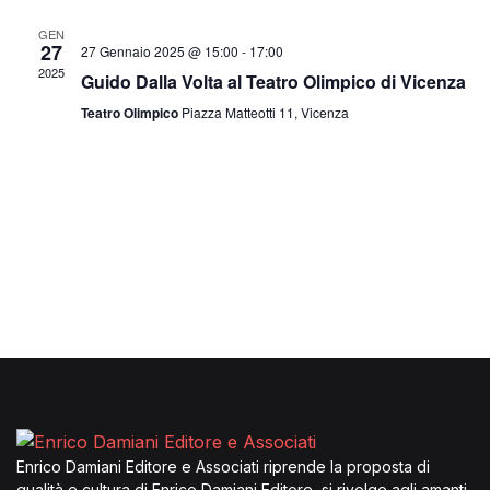
e
l
a
a
n
e
GEN
n
27
27 Gennaio 2025 @ 15:00
-
17:00
Crea Un Account
z
t
2025
Guido Dalla Volta al Teatro Olimpico di Vicenza
t
i
o
o
Teatro Olimpico
Piazza Matteotti 11, Vicenza
i
V
n
a
R
i
l
s
i
a
t
d
c
a
e
e
t
N
a
r
.
a
c
v
a
i
e
g
Enrico Damiani Editore e Associati riprende la proposta di
qualità e cultura di Enrico Damiani Editore, si rivolge agli amanti