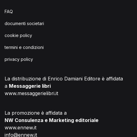
i
FAQ
o
documenti societari
n
cookie policy
e
termini e condizioni
privacy policy
La distribuzione di Enrico Damiani Editore è affidata
a
Messaggerie libri
www.messaggerielibri.it
La promozione è affidata a
NW Consulenza e Marketing editoriale
www.ennew.it
info@ennew.it