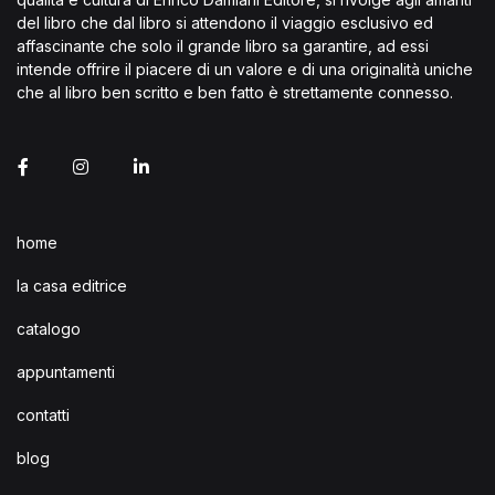
a
v
del libro che dal libro si attendono il viaggio esclusivo ed
z
affascinante che solo il grande libro sa garantire, ad essi
i
intende offrire il piacere di un valore e di una originalità uniche
i
s
che al libro ben scritto e ben fatto è strettamente connesso.
o
t
n
e
e
N
home
a
la casa editrice
v
catalogo
i
appuntamenti
g
contatti
a
blog
z