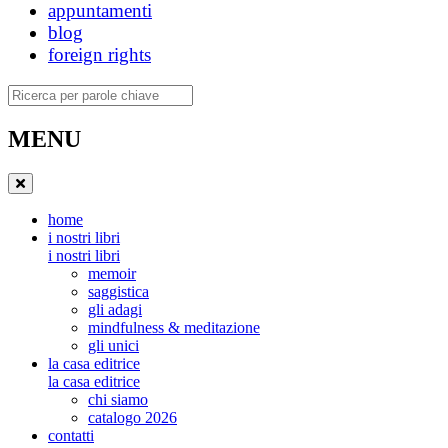
appuntamenti
blog
foreign rights
Ricerca
MENU
home
i nostri libri
i nostri libri
memoir
saggistica
gli adagi
mindfulness & meditazione
gli unici
la casa editrice
la casa editrice
chi siamo
catalogo 2026
contatti