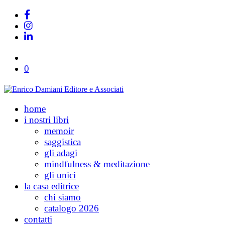
0
home
i nostri libri
memoir
saggistica
gli adagi
mindfulness & meditazione
gli unici
la casa editrice
chi siamo
catalogo 2026
contatti