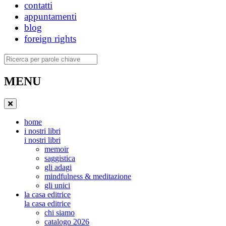
contatti
appuntamenti
blog
foreign rights
Ricerca
MENU
home
i nostri libri
i nostri libri
memoir
saggistica
gli adagi
mindfulness & meditazione
gli unici
la casa editrice
la casa editrice
chi siamo
catalogo 2026