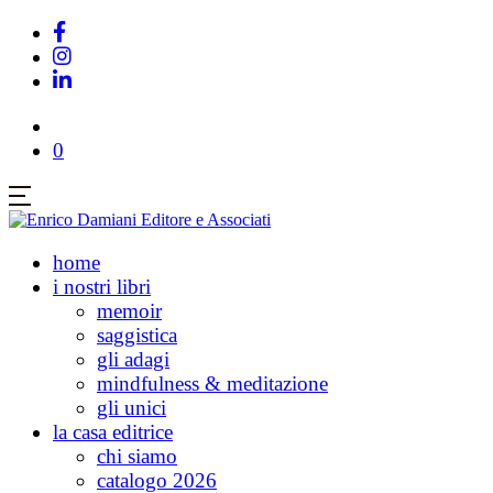
0
home
i nostri libri
memoir
saggistica
gli adagi
mindfulness & meditazione
gli unici
la casa editrice
chi siamo
catalogo 2026