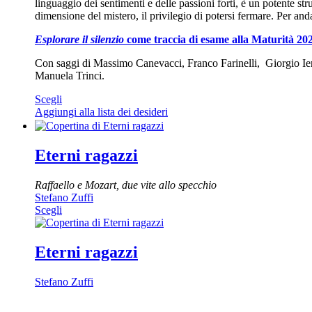
linguaggio dei sentimenti e delle passioni forti, è un potente st
dimensione del mistero, il privilegio di potersi fermare. Per and
Esplorare il silenzio
come traccia di esame alla Maturità 20
Con saggi di Massimo Canevacci, Franco Farinelli, Giorgio I
Manuela Trinci.
Questo
Scegli
prodotto
Aggiungi alla lista dei desideri
ha
più
varianti.
Eterni ragazzi
Le
opzioni
Raffaello e Mozart, due vite allo specchio
possono
Stefano Zuffi
essere
Questo
Scegli
scelte
prodotto
nella
ha
pagina
più
Eterni ragazzi
del
varianti.
prodotto
Le
Stefano Zuffi
opzioni
possono
essere