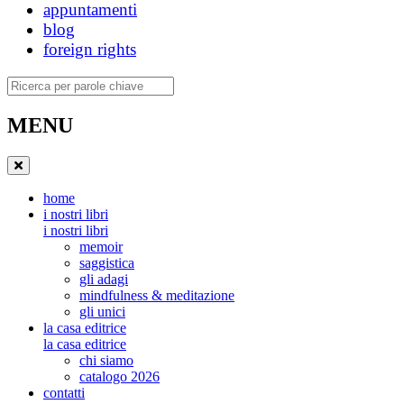
appuntamenti
blog
foreign rights
Ricerca
MENU
home
i nostri libri
i nostri libri
memoir
saggistica
gli adagi
mindfulness & meditazione
gli unici
la casa editrice
la casa editrice
chi siamo
catalogo 2026
contatti