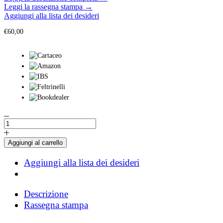
Leggi la rassegna stampa →
Aggiungi alla lista dei desideri
€
60,00
Io,
D'Annunzio
quantità
Aggiungi al carrello
Aggiungi alla lista dei desideri
Descrizione
Rassegna stampa