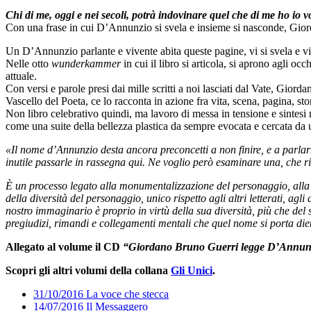
Chi di me, oggi e nei secoli, potrà indovinare quel che di me ho io 
Con una frase in cui D’Annunzio si svela e insieme si nasconde, Giord
Un D’Annunzio parlante e vivente abita queste pagine, vi si svela e vi
Nelle otto
wunderkammer
in cui il libro si articola, si aprono agli oc
attuale.
Con versi e parole presi dai mille scritti a noi lasciati dal Vate, Gior
Vascello del Poeta, ce lo racconta in azione fra vita, scena, pagina, sto
Non libro celebrativo quindi, ma lavoro di messa in tensione e sintesi n
come una suite della bellezza plastica da sempre evocata e cercata da u
«
Il nome d’Annunzio desta ancora preconcetti a non finire, e a parlar
inutile passarle in rassegna qui. Ne voglio però esaminare una, che 
È un processo legato alla monumentalizzazione del personaggio, alla t
della diversità del personaggio, unico rispetto agli altri letterati, agl
nostro immaginario è proprio in virtù della sua diversità, più che del
pregiudizi, rimandi e collegamenti mentali che quel nome si porta die
Allegato al volume il CD
“Giordano Bruno Guerri legge D’Annun
Scopri gli altri volumi della collana
Gli Unici
.
31/10/2016 La voce che stecca
14/07/2016 Il Messaggero