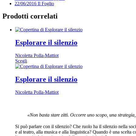
22/06/2016 Il Foglio
Prodotti correlati
Esplorare il silenzio
Nicoletta Polla-Mattiot
Questo
Scegli
prodotto
ha
più
Esplorare il silenzio
varianti.
Le
Nicoletta Polla-Mattiot
opzioni
possono
essere
scelte
«Non basta stare zitti. Occorre uno scopo, una strategi
nella
pagina
del
Si può parlare con il silenzio? Che ruolo ha il silenzio nella soc
prodotto
e al teatro, alla musica e alla linguistica? Quando è una scelta 