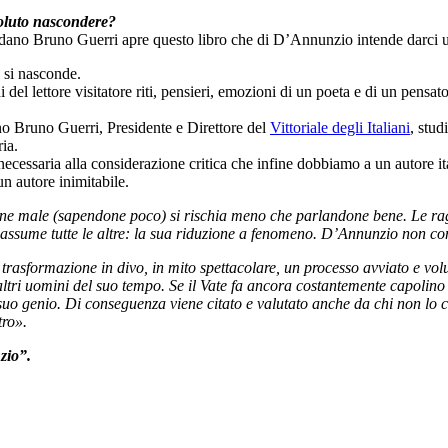
voluto nascondere?
ano Bruno Guerri apre questo libro che di D’Annunzio intende darci un’i
 si nasconde.
chi del lettore visitatore riti, pensieri, emozioni di un poeta e di un pens
dano Bruno Guerri, Presidente e Direttore del
Vittoriale degli Italiani
, stud
ria.
ecessaria alla considerazione critica che infine dobbiamo a un autore ita
n autore inimitabile.
ne male (sapendone poco) si rischia meno che parlandone bene. Le ragio
riassume tutte le altre: la sua riduzione a fenomeno. D’Annunzio non 
rasformazione in divo, in mito spettacolare, un processo avviato e volu
i altri uomini del suo tempo. Se il Vate fa ancora costantemente capolino 
 suo genio. Di conseguenza viene citato e valutato anche da chi non lo 
tro».
zio”.