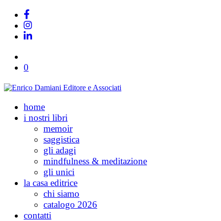
0
home
i nostri libri
memoir
saggistica
gli adagi
mindfulness & meditazione
gli unici
la casa editrice
chi siamo
catalogo 2026
contatti