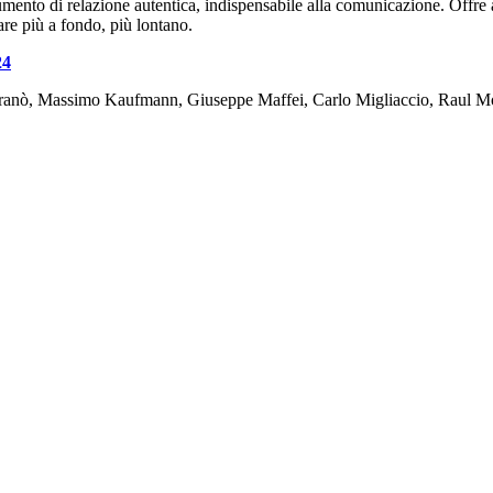
rumento di relazione autentica, indispensabile alla comunicazione. Offre a
are più a fondo, più lontano.
24
eranò, Massimo Kaufmann, Giuseppe Maffei, Carlo Migliaccio, Raul Mon