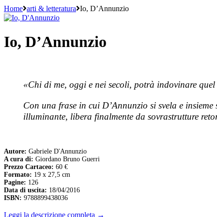
Home
arti & letteratura
Io, D’Annunzio
Io, D’Annunzio
«Chi di me, oggi e nei secoli, potrà indovinare que
Con una frase in cui D’Annunzio si svela e insieme
illuminante, libera finalmente da sovrastrutture reto
Autore:
Gabriele D'Annunzio
A cura di:
Giordano Bruno Guerri
Prezzo Cartaceo:
60 €
Formato:
19 x 27,5 cm
Pagine:
126
Data di uscita:
18/04/2016
ISBN:
9788899438036
Leggi la descrizione completa →