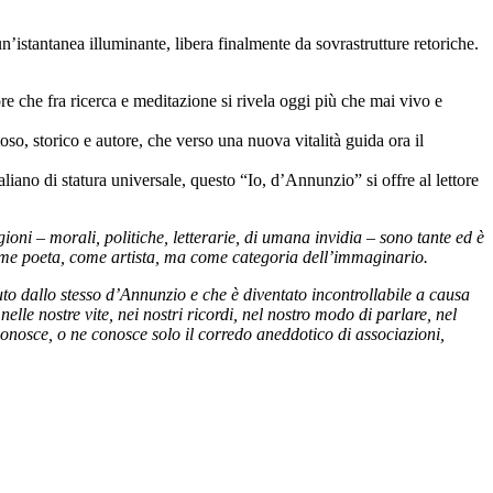
stantanea illuminante, libera finalmente da sovrastrutture retoriche.
atore che fra ricerca e meditazione si rivela oggi più che mai vivo e
ioso, storico e autore, che verso una nuova vitalità guida ora il
liano di statura universale, questo “Io, d’Annunzio” si offre al lettore
ni – morali, politiche, letterarie, di umana invidia – sono tante ed è
come poeta, come artista, ma come categoria dell’immaginario.
to dallo stesso d’Annunzio e che è diventato incontrollabile a causa
nelle nostre vite, nei nostri ricordi, nel nostro modo di parlare, nel
conosce, o ne conosce solo il corredo aneddotico di associazioni,