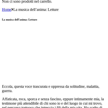
Non ci sono prodotti nel carrello.
Home
La musica dell’anima: Letture
La musica dell’anima: Letture
Eccola, questa voce trascurata e oppressa da solitudine, malattia,
guerra.
Affaticata, roca, sporca e senza fascino, eppure intimamente mia, la
testimone più attendibile di chi sono io e del luogo in cui mi trovo,
nel percorso tortuoso che intreccia i fili della mia vita. Ho scelto di