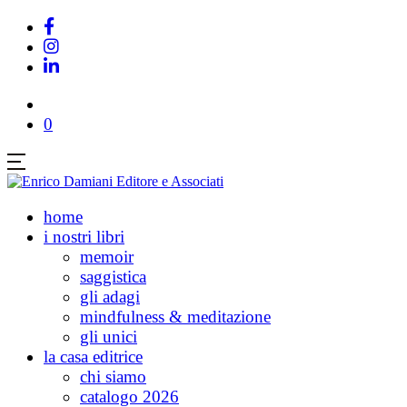
0
home
i nostri libri
memoir
saggistica
gli adagi
mindfulness & meditazione
gli unici
la casa editrice
chi siamo
catalogo 2026