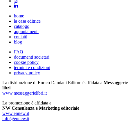
home
la casa editrice
catalogo
appuntamenti
contatti
blog
FAQ
documenti societari
cookie policy
termini e condizioni
privacy policy
La distribuzione di Enrico Damiani Editore è affidata a
Messaggerie
libri
www.messaggerielibri.it
La promozione è affidata a
NW Consulenza e Marketing editoriale
www.ennew.it
info@ennew.it