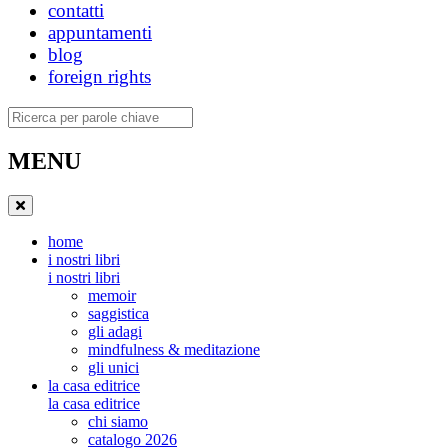
contatti
appuntamenti
blog
foreign rights
Ricerca
MENU
home
i nostri libri
i nostri libri
memoir
saggistica
gli adagi
mindfulness & meditazione
gli unici
la casa editrice
la casa editrice
chi siamo
catalogo 2026