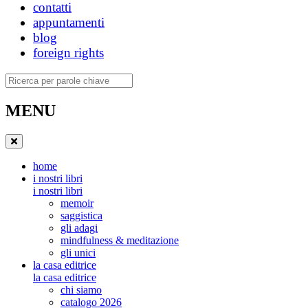
contatti
appuntamenti
blog
foreign rights
Ricerca
MENU
home
i nostri libri
i nostri libri
memoir
saggistica
gli adagi
mindfulness & meditazione
gli unici
la casa editrice
la casa editrice
chi siamo
catalogo 2026