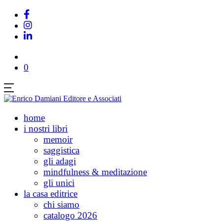
0
home
i nostri libri
memoir
saggistica
gli adagi
mindfulness & meditazione
gli unici
la casa editrice
chi siamo
catalogo 2026